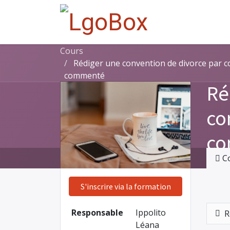
Cours
Rédiger une convention de divorce par 
commenté
Ré
co
co
C
S'inscrire via la formation
Responsable
Ippolito
R
Léana