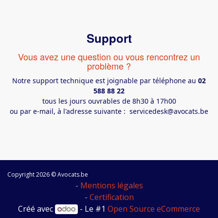
Support
Vous avez une question ou vous rencontrez un
problème ?
Notre support technique est joignable par téléphone au
02
588 88 22
tous les jours ouvrables de 8h30 à 17h00
ou par e-mail, à l'adresse suivante :
servicedesk@avocats.be
Copyright 2026 © Avocats.be
-
Mentions légales
-
Certification
Créé avec
- Le #1
Open Source eCommerce