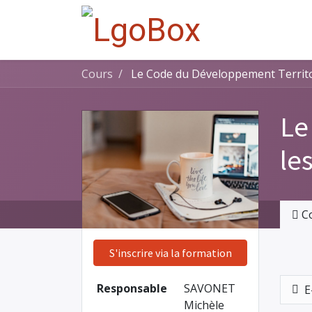
Cours
Le Code du Développement Territori
Le
le
C
S'inscrire via la formation
Responsable
SAVONET
E
Michèle