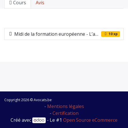
Cours
Avis
Midi de la formation européenne - L’application du droit des aides d’État
10 xp
Copyright 2026 © Avocats.be
-
Mentions légales
-
Certification
Créé avec
- Le #1
Open Source eCommerce